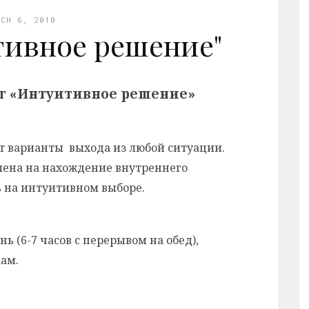
RCH 6, 2010
тивное решение"
г «Интуитивное решение»
т варианты выхода из любой ситуации.
лена на нахождение внутреннего
 на интуитивном выборе.
ь (6-7 часов с перерывом на обед),
кам.