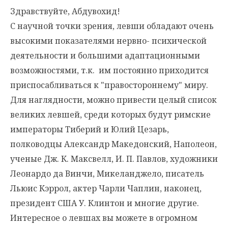
Здравствуйте, Абдувохид!
С научной точки зрения, левши обладают очень
высокими показателями нервно- психической
деятельности и большими адаптационными
возможностями, т.к. им постоянно приходится
приспосабливаться к "правостороннему" миру.
Для наглядности, можно привести целый список
великих левшей, среди которых будут римские
императоры Тиберий и Юлий Цезарь,
полководцы Александр Македонский, Наполеон,
ученые Дж. К. Максвелл, И. П. Павлов, художники
Леонардо да Винчи, Микеланджело, писатель
Льюис Кэррол, актер Чарли Чаплин, наконец,
президент США У. Клинтон и многие другие.
Интересное о левшах вы можете в огромном